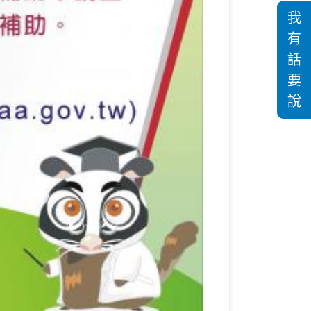
我
有
話
要
說