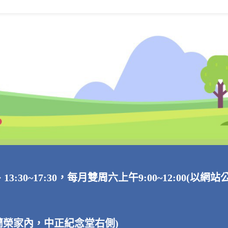
、13:30~17:30，每月雙周六上午9:00~12:00(以網
馬蘭榮家內，中正紀念堂右側)