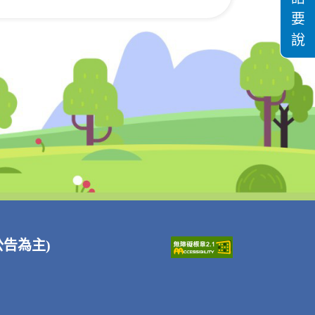
要
說
站公告為主)