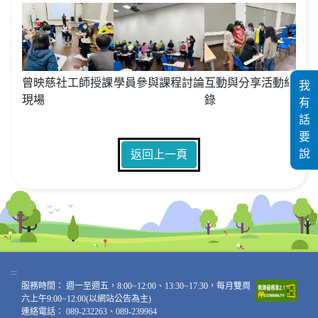
曾映慈社工師授課
學員參與課程討論
互動與分享活動紀
我
現場
錄
有
話
要
說
返回上一頁
:::
服務時間：
週一至週五，8:00~12:00、13:30~17:30，每月雙周
六上午9:00~12:00(以網站公告為主)
連絡電話：
089-232263、089-239964