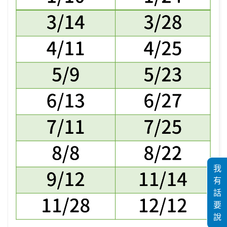
我
有
話
要
說