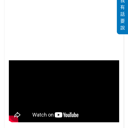
我
有
話
要
說