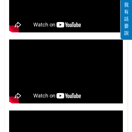
我
有
話
要
說