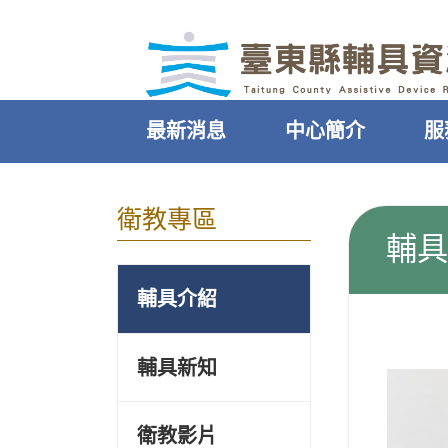
｜
跳過頁首直接到內容
:::
最新消息
中心簡介
服
:::
衛教專區
輔具
輔具介紹
輔具新知
衛教影片