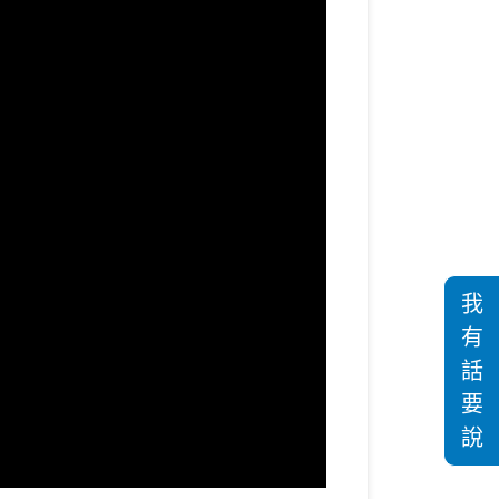
我
有
話
要
說