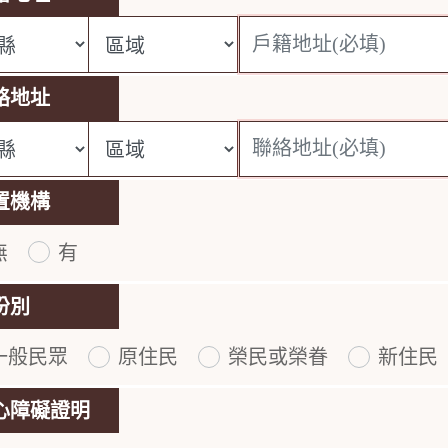
區域:
詳細地址:
絡地址
區域:
詳細地址:
置機構
無
有
是否有安置機構
份別
一般民眾
原住民
榮民或榮眷
新住民
您的身份別類別
心障礙證明