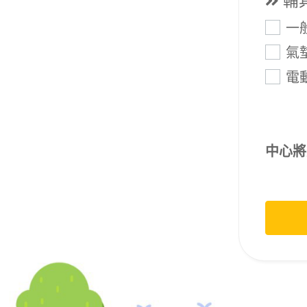
輔
申請
申請項
一
氣
電
中心將
請選擇