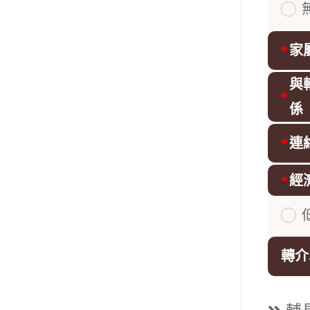
請選擇
*
家
與
*
係
*
連
*
經
請選擇
轉介