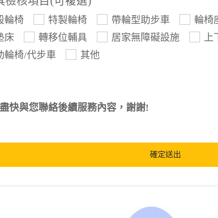
具檢核項目(可複選)
項目選擇
目選擇
般輪椅
特製輪椅
帶輪型助步車
輪椅
墊床
轉移位輔具
居家無障礙設施
上
動輪椅/代步車
其他
盡快與您聯絡後續服務內容，謝謝!
您需要申請的項目，可複選多項
確定送出