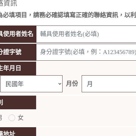
絡資訊
為必填項目，請務必確認填寫正確的聯絡資訊，以
具使用者姓名
分證字號
生年月日
月份
別
男
女
您的性別
籍地址