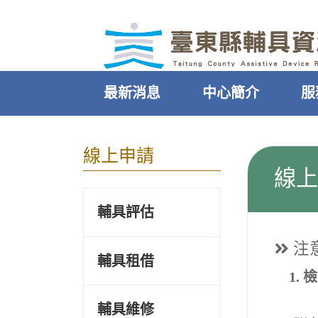
｜
跳過頁首直接到內容
:::
最新消息
中心簡介
服
:::
線上申請
線上
輔具評估
注
輔具租借
檢
輔具維修