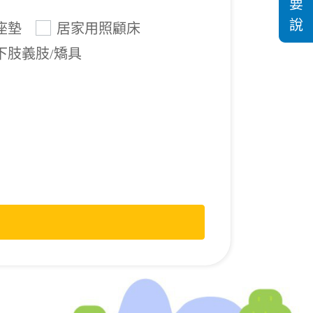
要
說
座墊
居家用照顧床
下肢義肢/矯具