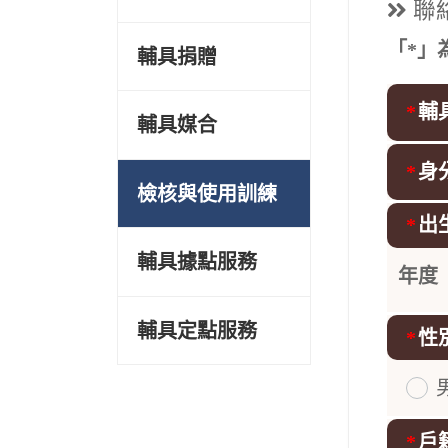
聯
「*」
輔具捐贈
*
輔
輔具媒合
*
身
檢核與使用訓練
*
出
輔具據點服務
年度
輔具定點服務
*
性
請選擇
*
戶