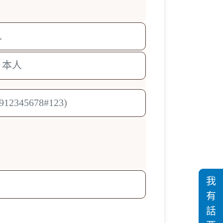
我
有
話