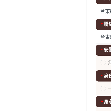
縣市:
*
聯
縣市:
*
安
請選擇
*
身
請選擇
*
身